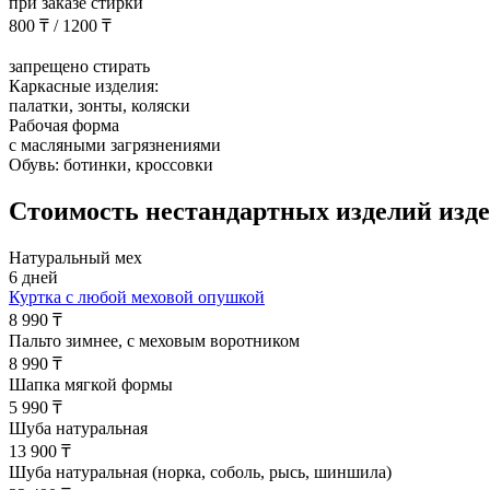
при заказе стирки
800 ₸ / 1200 ₸
запрещено стирать
Каркасные изделия:
палатки, зонты, коляски
Рабочая форма
с масляными загрязнениями
Обувь: ботинки, кроссовки
Стоимость нестандартных изделий
изде
Натуральный мех
6 дней
Куртка с любой меховой опушкой
8 990 ₸
Пальто зимнее, с меховым воротником
8 990 ₸
Шапка мягкой формы
5 990 ₸
Шуба натуральная
13 900 ₸
Шуба натуральная (норка, соболь, рысь, шиншила)