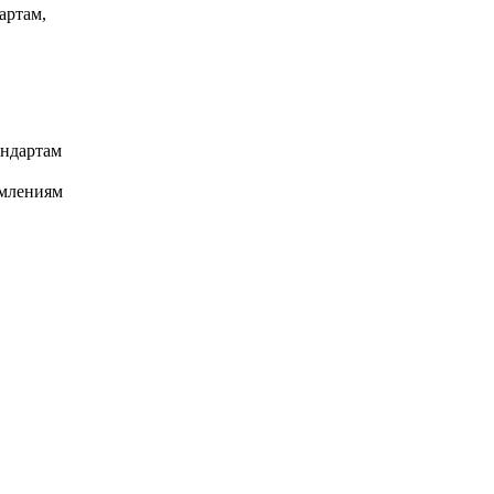
артам,
андартам
омлениям