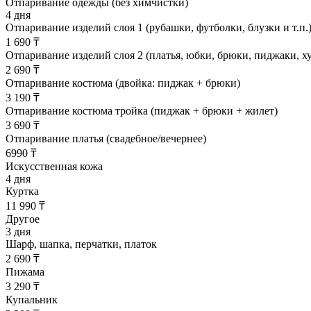
Отпаривание одежды (без химчистки)
4 дня
Отпаривание изделий слоя 1 (рубашки, футболки, блузки и т.п.
1 690 ₸
Отпаривание изделий слоя 2 (платья, юбки, брюки, пиджаки, худ
2 690 ₸
Отпаривание костюма (двойка: пиджак + брюки)
3 190 ₸
Отпаривание костюма тройка (пиджак + брюки + жилет)
3 690 ₸
Отпаривание платья (свадебное/вечернее)
6990 ₸
Искусственная кожа
4 дня
Куртка
11 990 ₸
Другое
3 дня
Шарф, шапка, перчатки, платок
2 690 ₸
Пижама
3 290 ₸
Купальник