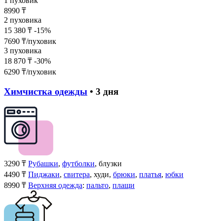
1 пуховик
8990
₸
2 пуховика
15 380
₸
-15%
7690
₸/пуховик
3 пуховика
18 870
₸
-30%
6290
₸/пуховик
Химчистка одежды
• 3 дня
3290
₸
Рубашки
,
футболки
, блузки
4490
₸
Пиджаки
,
свитера
, худи,
брюки
,
платья
,
юбки
8990
₸
Верхняя одежда
:
пальто
,
плащи