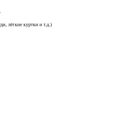
)
и, лёгкие куртки и т.д.)