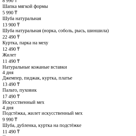
8 990 ₸
Шапка мягкой формы
5 990 ₸
Шуба натуральная
13 900 ₸
Шуба натуральная (норка, соболь, рысь, шиншила)
22 490 ₸
Куртка, парка на меху
12 490 ₸
Жилет
11 490 ₸
Натуральные кожаные вставки
4 дня
Джемпер, пиджак, куртка, платье
13 490 ₸
Пальто, пуховик
17 490 ₸
Искусственный мех
4 дня
Подстёжка, жилет искусственный мех
9 990 ₸
Шуба, дубленка, куртка на подстёжке
11 490 ₸