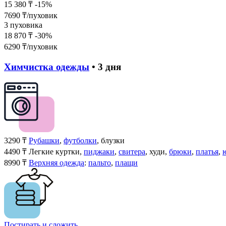
15 380
₸
-15%
7690
₸/пуховик
3 пуховика
18 870
₸
-30%
6290
₸/пуховик
Химчистка одежды
• 3 дня
3290
₸
Рубашки
,
футболки
, блузки
4490
₸
Легкие куртки,
пиджаки
,
свитера
, худи,
брюки
,
платья
,
8990
₸
Верхняя одежда
:
пальто
,
плащи
Постирать и сложить