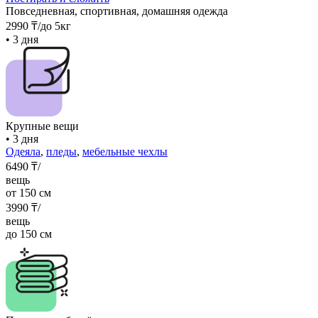
Повседневная, спортивная, домашняя одежда
2990
₸
/до 5кг
• 3 дня
Крупные вещи
• 3 дня
Одеяла
,
пледы
,
мебельные чехлы
6490
₸/
вещь
от 150 см
3990
₸/
вещь
до 150 см