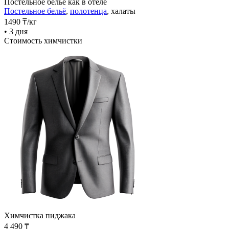
Постельное бельё как в отеле
Постельное бельё
,
полотенца
, халаты
1490
₸
/кг
• 3 дня
Стоимость химчистки
Химчистка пиджака
4 490 ₸