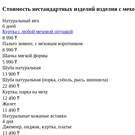
Стоимость нестандартных изделий
изделия с мех
Натуральный мех
6 дней
Куртка с любой меховой опушкой
8 990 ₸
Пальто зимнее, с меховым воротником
8 990 ₸
Шапка мягкой формы
5 990 ₸
Шуба натуральная
13 900 ₸
Шуба натуральная (норка, соболь, рысь, шиншила)
22 490 ₸
Куртка, парка на меху
12 490 ₸
Жилет
11 490 ₸
Натуральные кожаные вставки
4 дня
Джемпер, пиджак, куртка, платье
13 490 ₸