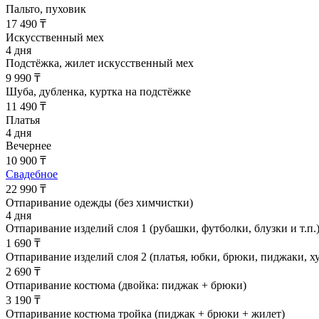
Пальто, пуховик
17 490 ₸
Искусственный мех
4 дня
Подстёжка, жилет искусственный мех
9 990 ₸
Шуба, дубленка, куртка на подстёжке
11 490 ₸
Платья
4 дня
Вечернее
10 900 ₸
Свадебное
22 990 ₸
Отпаривание одежды (без химчистки)
4 дня
Отпаривание изделий слоя 1 (рубашки, футболки, блузки и т.п.
1 690 ₸
Отпаривание изделий слоя 2 (платья, юбки, брюки, пиджаки, худ
2 690 ₸
Отпаривание костюма (двойка: пиджак + брюки)
3 190 ₸
Отпаривание костюма тройка (пиджак + брюки + жилет)