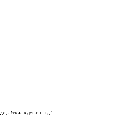
)
и, лёгкие куртки и т.д.)