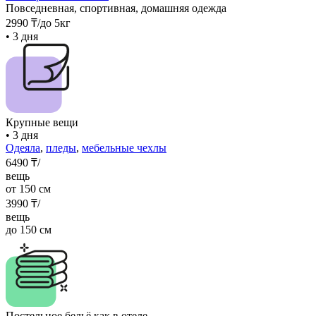
Повседневная, спортивная, домашняя одежда
2990
₸
/до 5кг
• 3 дня
Крупные вещи
• 3 дня
Одеяла
,
пледы
,
мебельные чехлы
6490
₸/
вещь
от 150 см
3990
₸/
вещь
до 150 см
Постельное бельё как в отеле