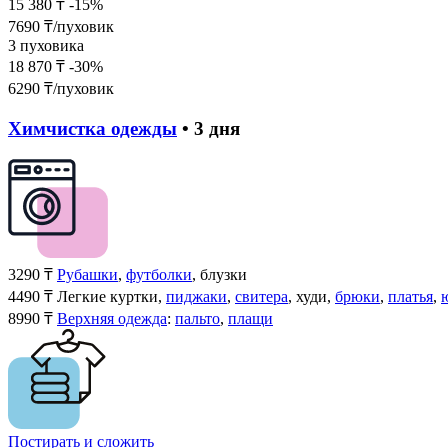
15 380
₸
-15%
7690
₸/пуховик
3 пуховика
18 870
₸
-30%
6290
₸/пуховик
Химчистка одежды
• 3 дня
3290
₸
Рубашки
,
футболки
, блузки
4490
₸
Легкие куртки,
пиджаки
,
свитера
, худи,
брюки
,
платья
,
8990
₸
Верхняя одежда
:
пальто
,
плащи
Постирать и сложить