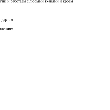
огии и работаем с любыми тканями и кроем
ндартам
омлениям