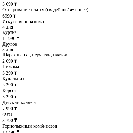
3 690 ₸
Отпаривание платья (свадебное/вечернее)
6990 ₸
Искусственная кожа
4 дня
Куртка
11 990 ₸
Другое
3 дня
Шарф, шапка, перчатки, платок
2 690 ₸
Пижама
3 290 ₸
Купальник
3 290 ₸
Корсет
3 290 ₸
Детский конверт
7 990 ₸
Фата
3 790 ₸
Горнолыжный комбинезон
12 490 ₸