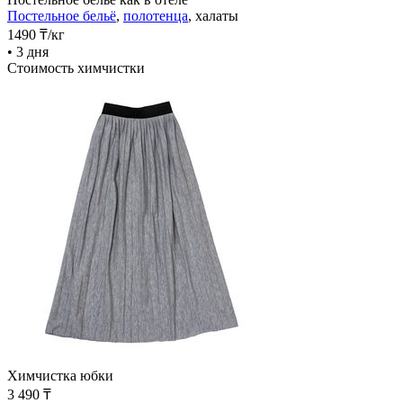
Постельное бельё
,
полотенца
, халаты
1490
₸
/кг
• 3 дня
Стоимость химчистки
Химчистка юбки
3 490 ₸